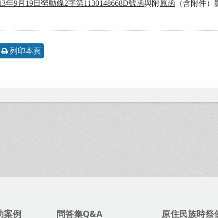
13年9月19日勞動條2字第1130148668D號函
與附
原函
（含附件）
列印本頁
功案例
問答集Q&A
原住民族時祭