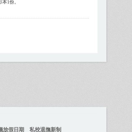
影本1份。
儀放假日期
私校退撫新制