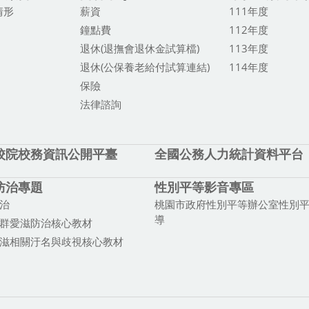
情形
薪資
111年度
鐘點費
112年度
退休(退撫會退休金試算檔)
113年度
退休(公保養老給付試算連結)
114年度
保險
法律諮詢
校院校務資訊公開平臺
全國公務人力統計資料平台
防治專題
性別平等影音專區
治
桃園市政府性別平等辦公室性別
導
群愛滋防治核心教材
滋相關汙名與歧視核心教材