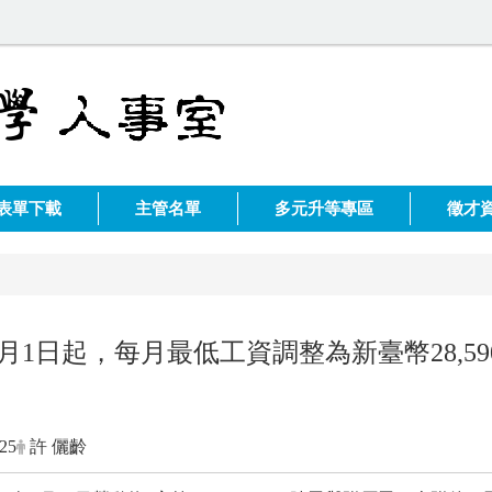
表單下載
主管名單
多元升等專區
徵才
年1月1日起，每月最低工資調整為新臺幣28,
。
-25
許 儷齡