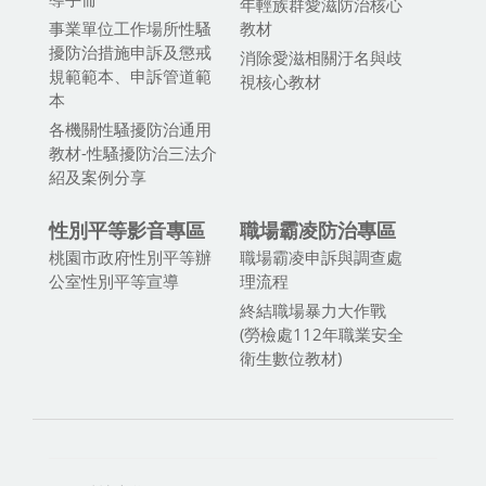
年輕族群愛滋防治核心
事業單位工作場所性騷
教材
擾防治措施申訴及懲戒
消除愛滋相關汙名與歧
規範範本、申訴管道範
視核心教材
本
各機關性騷擾防治通用
教材-性騷擾防治三法介
紹及案例分享
性別平等影音專區
職場霸凌防治專區
桃園市政府性別平等辦
職場霸凌申訴與調查處
公室性別平等宣導
理流程
終結職場暴力大作戰
(勞檢處112年職業安全
衛生數位教材)